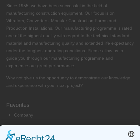
Since 1955, we have been successful in the field of
manufacturing construction equipment. Our focus is on
Vibrators, Converters, Modular Construction Forms and
Production Installations. Our manufacturing programme is rated
one of the highest quality with regard to the technical standard,
material and manufacturing quality and extended life expectancy
under the toughest operating conditions. Please allow us to
guide you through our manufacturing programme and
experience our great performance.
Why not give us the opportunity to demonstrate our knowledge
and experience with your next project?
Favorites
Company
Products