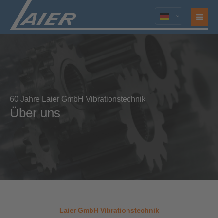
Login
Benutzername
Passwort
60 Jahre Laier GmbH Vibrationstechnik
Über uns
Anmelden
Register
|
Lost your password?
Support
Lorem ipsum dolor sit amet:
Laier GmbH Vibrationstechnik